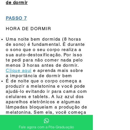
de dormir
PASSO 7
HORA DE DORMIR
Uma noite bem dormida (8 horas
de sono) é fundamental. É durante
o sono que o seu corpo realiza a
sua auto-destoxificação. Por isso
te pedi para não comer nada pelo
menos 3 horas antes de dormir.
Clique aqui
e aprenda mais sobre
a importância de dormir bem
É de noite que o corpo começa a
produzir a melatonina e você pode
ajudá-lo evitando ir para cama com
celulares e tablets. A luz azul dos
aparelhos eletrônicos e algumas
lâmpadas bloqueiam a produção de
melatonina. Sem ela, você começa
a ter distúrbios de sono.
Clique
aqui
para mais informações sobre
Fale agora com a Pós-Graduação
a melatonina