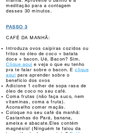
manhã. Aproveite o banho e a
meditação para a contagem
desses 30 minutos.
PASSO 3
CAFÉ DA MANHÃ:
Introduza ovos caipiras cozidos ou
fritos no óleo de coco + batata
doce + bacon. Ué, Bacon? Sim.
Clique aqui
e veja o que eu tenho
pra te falar sobre o bacon. E
clique
aqui
para aprender sobre o
benefício dos ovos
Adicione 1 colher de sopa rasa de
óleo de coco no seu café.
Coma frutas (não faça suco, nem
vitaminas, coma a fruta).
Aconselho comer maçãs.
Coloque no seu café da manhã:
Castanhas do Pará, banana,
ameixa e abacate.Eles contém
magnésio! (Ninguém te falou da