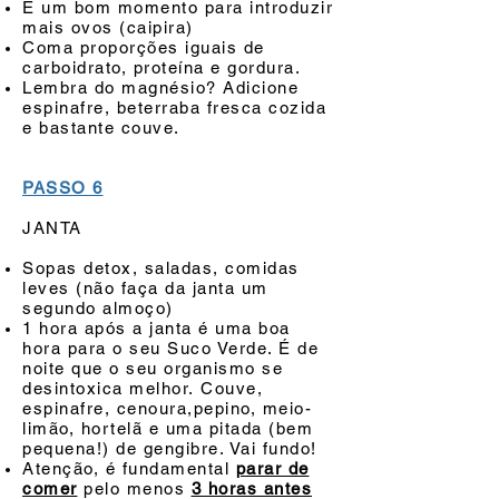
É um bom momento para introduzir
mais ovos (caipira)
Coma proporções iguais de
carboidrato, proteína e gordura.
Lembra do magnésio? Adicione
espinafre, beterraba fresca cozida
e bastante couve.
PASSO 6
JANTA
Sopas detox, saladas, comidas
leves (não faça da janta um
segundo almoço)
1 hora após a janta é uma boa
hora para o seu Suco Verde. É de
noite que o seu organismo se
desintoxica melhor. Couve,
espinafre, cenoura,pepino, meio-
limão, hortelã e uma pitada (bem
pequena!) de gengibre. Vai fundo!
Atenção, é fundamental
parar de
comer
pelo menos
3 horas antes