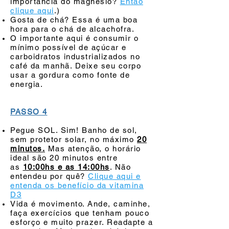
importância do magnésio?
Então
clique aqui
.)
Gosta de chá? Essa é uma boa
hora para o chá de alcachofra.
O importante aqui é consumir o
mínimo possível de açúcar e
carboidratos industrializados no
café da manhã. Deixe seu corpo
usar a gordura como fonte de
energia.
PASSO 4
Pegue SOL. Sim! Banho de sol,
sem protetor solar, no máximo
20
minutos.
Mas atenção, o horário
ideal são 20 minutos entre
as
10:00hs e as 14:00hs
. Não
entendeu por quê?
Clique aqui e
entenda os benefício da vitamina
D3
Vida é movimento. Ande, caminhe,
faça exercícios que tenham pouco
esforço e muito prazer. Readapte a